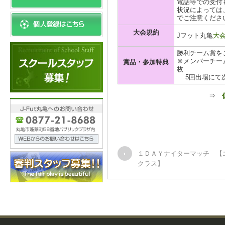
電話等での受付
状況によっては
でご注意くださ
大会規約
Jフット丸亀
大
勝利チーム賞を
※メンバーチーム
賞品・参加特典
枚
5回出場にて次
⇒
１ＤＡＹナイターマッチ 【
クラス】