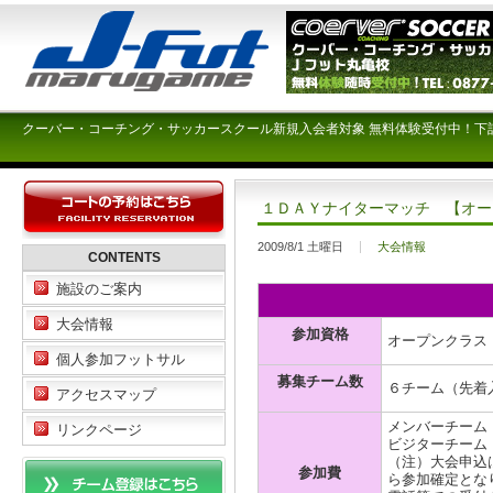
クーバー・コーチング・サッカースクール新規入会者対象 無料体験受付中！下
１ＤＡＹナイターマッチ 【オー
2009/8/1 土曜日
大会情報
CONTENTS
施設のご案内
大会情報
参加資格
オープンクラス
個人参加フットサル
募集チーム数
６チーム（先着
アクセスマップ
メンバーチーム \
リンクページ
ビジターチーム \
（注）大会申込
参加費
ら参加確定とな