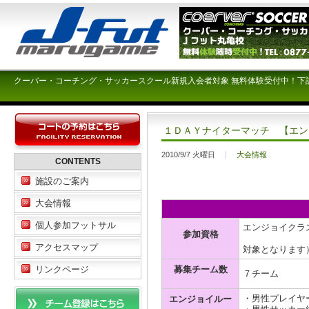
クーバー・コーチング・サッカースクール新規入会者対象 無料体験受付中！下
１ＤＡＹナイターマッチ 【エン
2010/9/7 火曜日
大会情報
CONTENTS
施設のご案内
大会情報
個人参加フットサル
エンジョイクラ
参加資格
（ミドル
アクセスマップ
対象となりま
募集チーム数
リンクページ
７チーム
・男性プレイヤ
エンジョイルー