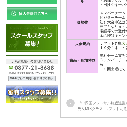
・男性サッカー
ル
・男性のキーパ
メンバーチーム \
ビジターチーム \
注）大会申込は
参加費
完了となります
電話等での受付
金の際はキャン
Ｊフット丸亀
大
大会規約
１０分１本 ４
勝利チーム賞を
※メンバーチーム
賞品・参加特典
枚
５回出場にて 
『中四国フットサル施設連
男女MIXクラス Jフット丸