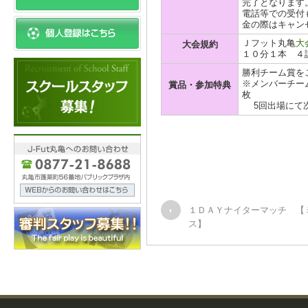
完了となります
電話等での受付
金の際はキャン
Ｊフット丸亀
大
大会規約
１０分１本 ４
勝利チーム賞を
※メンバーチーム
賞品・参加特典
枚
5回出場にて次
１ＤＡＹナイターマッチ 【
ス】