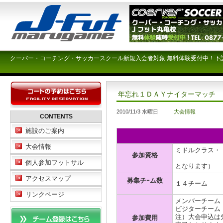
クーバー・コーチング・サッカースクール新規入会者対象 無料体験受付中！下
年忘れ１ＤＡＹナイターマッチ 
2010/11/3 水曜日
大会情報
CONTENTS
施設のご案内
大会情報
ミドルクラス・
参加資格
（オープン
個人参加フットサル
となります）
アクセスマップ
募集チｰム数
１４チーム
リンクページ
メンバーチーム \
ビジターチーム \
注）大会申込は
参加費用