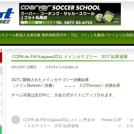
ースクール新規入会者対象 無料体験受付中！下記 Jフット丸亀校バナーよりお気軽
COPA de FM Kagawa2011 メインカテゴリー 3/27 結果速報
2011/3/27 日曜日
J-FUTからのお知らせ
3/27に開催されたメインカテゴリー決勝結果
（メインDivisionⅠ決勝） →→→
3.27DivisionⅠ決勝結果
チーム写真は近日中に、大会公式サイトにアップされます。
COPA de FM Kagawa2011 メイン,男女Ｍ
Honda CUP 
ＩＸカテゴリー 3/20 結果速報
イ」２カ