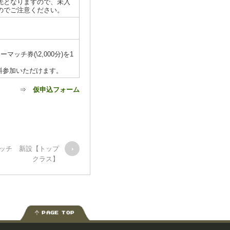
先となりますので、未入
のでご注意ください。
チ券(\2,000分)を1
料参加いただけます。
⇒
仮申込フォーム
ッチ 新設【トップ
クラス】