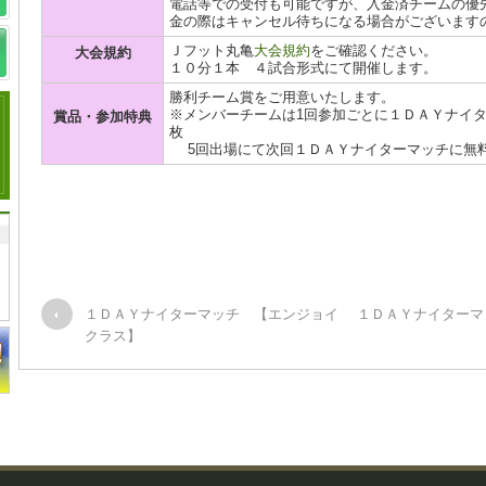
電話等での受付も可能ですが、入金済チームの優
金の際はキャンセル待ちになる場合がございます
Ｊフット丸亀
大会規約
をご確認ください。
大会規約
１０分１本 ４試合形式にて開催します。
勝利チーム賞をご用意いたします。
※メンバーチームは1回参加ごとに１ＤＡＹナイターマッ
賞品・参加特典
枚
5回出場にて次回１ＤＡＹナイターマッチに無
１ＤＡＹナイターマッチ 【エンジョイ
１ＤＡＹナイターマ
クラス】