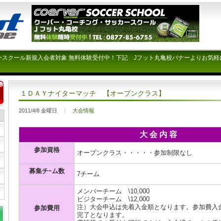
ースクール新規入会者対象 無料体験受付中！下記 Jフット丸亀校バナーよりお気軽
１ＤＡＹナイターマッチ 【オープンクラス】
2011/4/8 金曜日
大会情報
大 会 内 容
参加資格
オープンクラス・・・・・参加制限なし
募集チｰム数
7チーム
メンバーチーム \10,000
ビジターチーム \12,000
注）大会申込は先着入金順となります。参加費入
参加費用
完了となります。