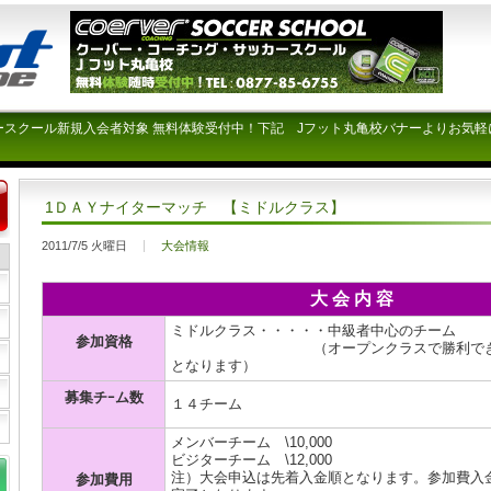
ースクール新規入会者対象 無料体験受付中！下記 Jフット丸亀校バナーよりお気軽
1ＤＡＹナイターマッチ 【ミドルクラス】
2011/7/5 火曜日
大会情報
大 会 内 容
ミドルクラス・・・・・中級者中心のチーム
参加資格
（オープンクラスで勝利できない
となります）
募集チｰム数
１４チーム
メンバーチーム \10,000
ビジターチーム \12,000
注）大会申込は先着入金順となります。参加費入
参加費用