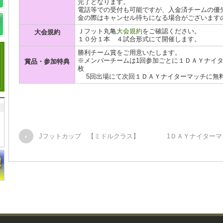
完了となります。
電話等での受付も可能ですが、入金済チームの優
金の際はキャンセル待ちになる場合がございます
Ｊフット丸亀
大会規約
をご確認ください。
大会規約
１０分１本 ４試合形式にて開催します。
勝利チーム賞をご用意いたします。
※メンバーチームは1回参加ごとに１ＤＡＹナイターマッ
賞品・参加特典
枚
5回出場にて次回１ＤＡＹナイターマッチに無
Jフットカップ 【ミドルクラス】
1ＤＡＹナイター