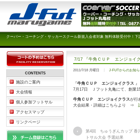
クーバー・コーチング・サッカースクール新規入会者対象 無料体験受付中！下
7/17 『牛角ＣＵＰ エンジョイ
2011/7/18 月曜日
J-FUTからのお知
CONTENTS
施設のご案内
『
牛角ＣＵＰ エンジョイクラス
』
7月17日 Ｊフット丸亀にて、創業
大会情報
牛角ＣＵＰ エンジョイクラス
が行
個人参加フットサル
大会結果・詳細はこちらより ⇒
アクセスマップ
リンクページ
第4回 ちゅうぎんカップ 香
トサル大会 予選結果