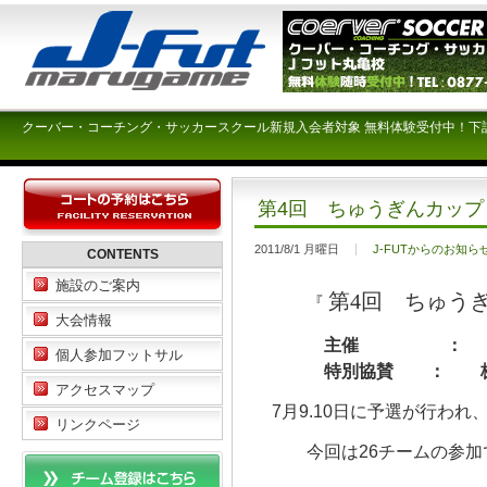
クーバー・コーチング・サッカースクール新規入会者対象 無料体験受付中！下
第4回 ちゅうぎんカップ
2011/8/1 月曜日
J-FUTからのお知ら
CONTENTS
施設のご案内
第4回 ちゅう
『
大会情報
主催 ： 香川県
個人参加フットサル
特別協賛 ： 株式
アクセスマップ
7月9.10日に予選が行われ、
リンクページ
今回は26チームの参加で