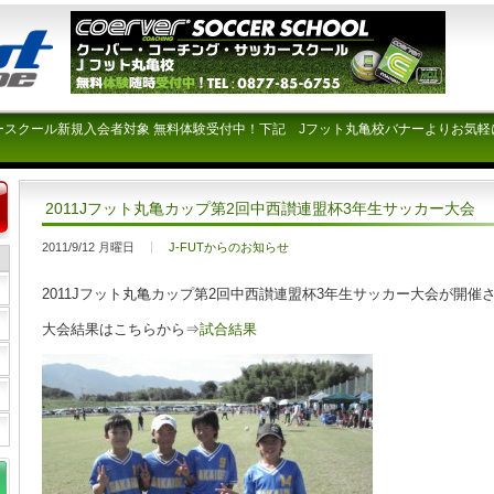
ースクール新規入会者対象 無料体験受付中！下記 Jフット丸亀校バナーよりお気軽
2011Jフット丸亀カップ第2回中西讃連盟杯3年生サッカー大会
2011/9/12 月曜日
J-FUTからのお知らせ
2011Jフット丸亀カップ第2回中西讃連盟杯3年生サッカー大会が開催
大会結果はこちらから⇒
試合結果