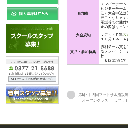
メンバーチーム \
ビジターチーム \
注）大会申込は
参加費
完了となります
電話等での受付
金の際はキャン
Ｊフット丸亀
大
大会規約
１０分１本 ４
勝利チーム賞を
※メンバーチーム
賞品・参加特典
枚
５回出場にて 
第5回中四国フットサル施設
【オープンクラス】 Jフッ