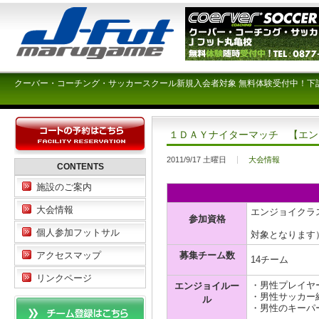
クーバー・コーチング・サッカースクール新規入会者対象 無料体験受付中！下
１ＤＡＹナイターマッチ 【エン
2011/9/17 土曜日
大会情報
CONTENTS
施設のご案内
大会情報
エンジョイクラ
参加資格
（ミドル
個人参加フットサル
対象となりま
募集チーム数
アクセスマップ
14チーム
リンクページ
・男性プレイヤ
エンジョイルー
・男性サッカー
ル
・男性のキーパ