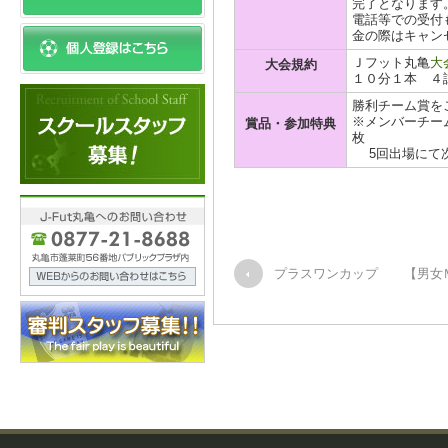
完了となります
電話等での受付
金の際はキャン
Ｊフット丸亀
大
大会規約
１０分１本 ４
勝利チーム賞を
※メンバーチーム
賞品・参加特典
枚
5回出場にて次
プラスワンカップ 【男女