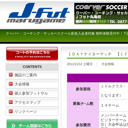
クーバー・コーチング・サッカースクール新規入会者対象 無料体験受付中！下
１ＤＡＹナイターマッチ 【ミド
2011/11/12 土曜日
大会情報
CONTENTS
施設のご案内
大会情報
ミドルクラス・
参加資格
（オープン
個人参加フットサル
となります）
アクセスマップ
募集チｰム数
１４チーム
リンクページ
メンバーチーム \
ビジターチーム \
注）大会申込は
参加費用