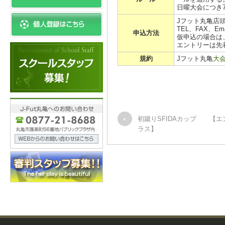
日曜大会につき
Jフット丸亀店
TEL、FAX、E
申込方法
仮申込の場合は
エントリーは先
規約
Jフット丸亀
大
初蹴りSFIDAカップ 【エ
ラス】