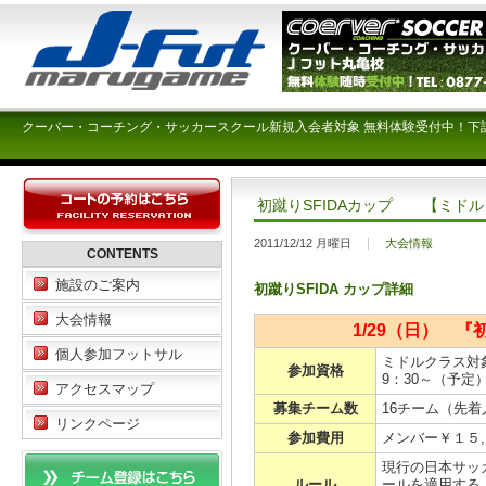
クーバー・コーチング・サッカースクール新規入会者対象 無料体験受付中！下
初蹴りSFIDAカップ 【ミド
2011/12/12 月曜日
大会情報
CONTENTS
施設のご案内
初蹴りSFIDA カップ詳細
大会情報
1/29（日） 『
個人参加フットサル
ミドルクラス対
参加資格
9：30～（予
アクセスマップ
募集チーム数
16チーム（先
リンクページ
参加費用
メンバー￥１５
現行の日本サッ
ルール
ールを適用する