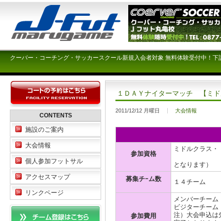
クーバー・コーチング・サッカースクール新規入会者対象 無料体験受付中！下
１ＤＡＹナイターマッチ 【ミド
2011/12/12 月曜日
大会情報
CONTENTS
施設のご案内
大会情報
ミドルクラス・
参加資格
（オープン
個人参加フットサル
となります）
アクセスマップ
募集チｰム数
１４チーム
リンクページ
メンバーチーム \
ビジターチーム \
注）大会申込は
参加費用