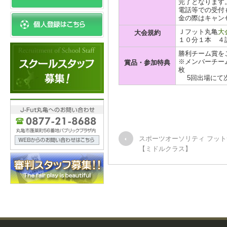
完了となります
電話等での受付
金の際はキャン
Ｊフット丸亀
大
大会規約
１０分１本 ４
勝利チーム賞を
※メンバーチーム
賞品・参加特典
枚
5回出場にて次
スポーツオーソリティ フッ
【ミドルクラス】