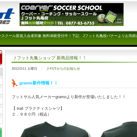
ースクール新規入会者対象 無料体験受付中！下記 Jフット丸亀校バナーよりお気軽
Ｊフット丸亀ショップ 新商品情報！！
2012/2/11 土曜日
J-FUTからのお知らせ
gramo新作情報！！
フットサル人気メーカーgramoより新作が登場いたしました！！
【 trail プラクティスシャツ】
２，９８０円（税込）