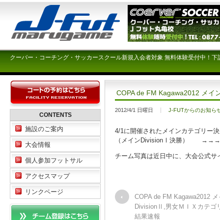
クーバー・コーチング・サッカースクール新規入会者対象 無料体験受付中！下
COPA de FM Kagawa2012
2012/4/1 日曜日
J-FUTからのお知ら
CONTENTS
施設のご案内
4/1に開催されたメインカテゴリー
（メインDivisionⅠ決勝） →
大会情報
チーム写真は近日中に、大会公式サ
個人参加フットサル
アクセスマップ
リンクページ
COPA de FM Kagawa2012 
DivisionⅡ,男女ＭＩＸカテゴ
結果速報