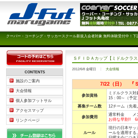
クーバー・コーチング・サッカースクール新規入会者対象 無料体験受付中！下
ＳＦＩＤＡカップ【ミドルクラス
2012/6/8 金曜日
大会情報
CONTENTS
施設のご案内
7/22（日） 
大会情報
ミドルクラス対
参加資格
15：00～（
個人参加フットサル
募集チーム数
12チーム（先
アクセスマップ
通常料金 メン
参加費用
お得な早割!! 6
リンクページ
現行の日本サッ
ルール
ールを適用する
日曜大会につき