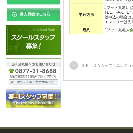
Jフット丸亀店
TEL、FAX、E
申込方法
仮申込の場合は
エントリーは先
規約
Jフット丸亀
大
ＳＦＩＤＡカップ【エンジョ