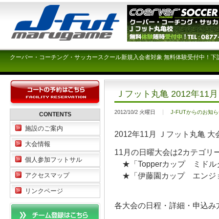
クーバー・コーチング・サッカースクール新規入会者対象 無料体験受付中！下
Ｊフット丸亀 2012年11
2012/10/2 火曜日
J-FUTからのお知
CONTENTS
施設のご案内
2012年11月 Ｊフット丸亀
大会情報
11月の日曜大会は2カテゴリ
個人参加フットサル
★「Topperカップ ミドル
★「伊藤園カップ エンジョ
アクセスマップ
リンクページ
各大会の日程・詳細・申込み