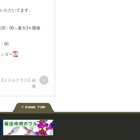
加いただいてます。
各日20：00～最大3ｈ開催
：00
カレンダー
カップ【ミドルクラス】結
果