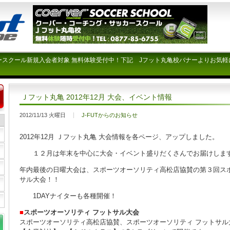
ースクール新規入会者対象 無料体験受付中！下記 Jフット丸亀校バナーよりお気軽
Ｊフット丸亀 2012年12月 大会、イベント情報
2012/11/13 火曜日
J-FUTからのお知らせ
2012年12月 Ｊフット丸亀 大会情報を各ページ、アップしました。
１２月は年末を中心に大会・イベント盛りだくさんでお届けしま
年内最後の日曜大会は、スポーツオーソリティ高松店協賛の第３回スポ
サル大会！！
1DAYナイターも各種開催！
■
スポーツオーソリティ フットサル大会
スポーツオーソリティ高松店協賛、スポーツオーソリティ フットサル