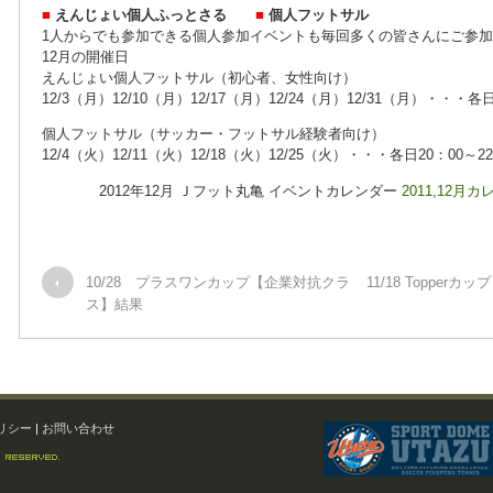
■
えんじょい個人ふっとさる
■
個人フットサル
1人からでも参加できる個人参加イベントも毎回多くの皆さんにご参
12月の開催日
えんじょい個人フットサル（初心者、女性向け）
12/3（月）12/10（月）12/17（月）12/24（月）12/31（月）・・・
個人フットサル（サッカー・フットサル経験者向け）
12/4（火）12/11（火）12/18（火）12/25（火）・・・各日20：00～22
2012年12月 Ｊフット丸亀 イベントカレンダー
2011,12月
10/28 プラスワンカップ【企業対抗クラ
11/18 Topper
ス】結果
リシー
|
お問い合わせ