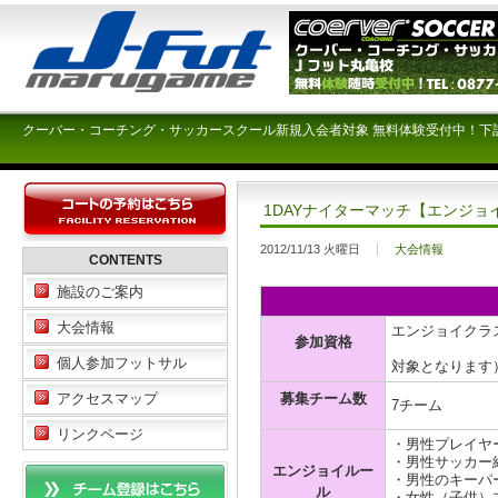
クーバー・コーチング・サッカースクール新規入会者対象 無料体験受付中！下
1DAYナイターマッチ【エンジョ
2012/11/13 火曜日
大会情報
CONTENTS
施設のご案内
大会情報
エンジョイクラ
参加資格
（ミドル
個人参加フットサル
対象となりま
募集チーム数
アクセスマップ
7チーム
リンクページ
・男性プレイヤ
・男性サッカー
エンジョイルー
・男性のキーパ
ル
・女性（子供）