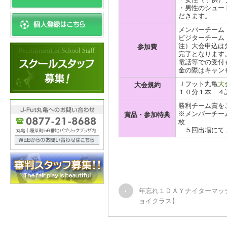
・男性のシュー
だきます。
メンバーチーム \
ビジターチーム \
注）大会申込は
参加費
完了となります
電話等での受付
金の際はキャン
Ｊフット丸亀
大
大会規約
１０分１本 ４
勝利チーム賞を
※メンバーチーム
賞品・参加特典
枚
５回出場にて 
年忘れ１ＤＡＹナイターマッ
ョイクラス】