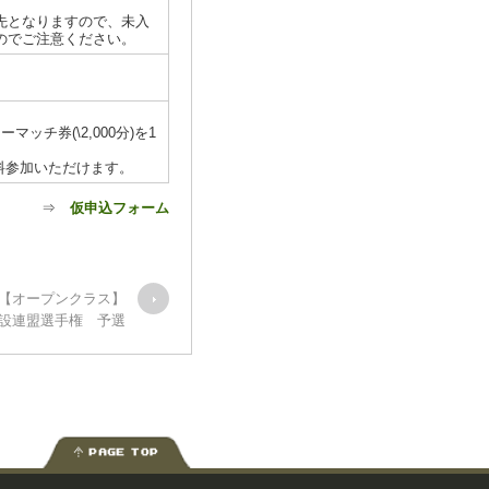
先となりますので、未入
のでご注意ください。
チ券(\2,000分)を1
料参加いただけます。
⇒
仮申込フォーム
チ【オープンクラス】
設連盟選手権 予選