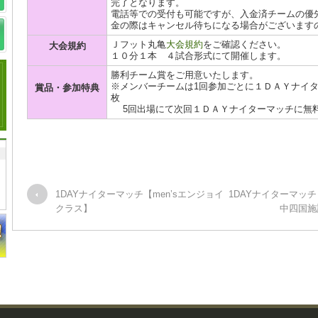
完了となります。
電話等での受付も可能ですが、入金済チームの優
金の際はキャンセル待ちになる場合がございます
Ｊフット丸亀
大会規約
をご確認ください。
大会規約
１０分１本 ４試合形式にて開催します。
勝利チーム賞をご用意いたします。
※メンバーチームは1回参加ごとに１ＤＡＹナイターマッ
賞品・参加特典
枚
5回出場にて次回１ＤＡＹナイターマッチに無
1DAYナイターマッチ【men’sエンジョイ
1DAYナイターマッ
クラス】
中四国施