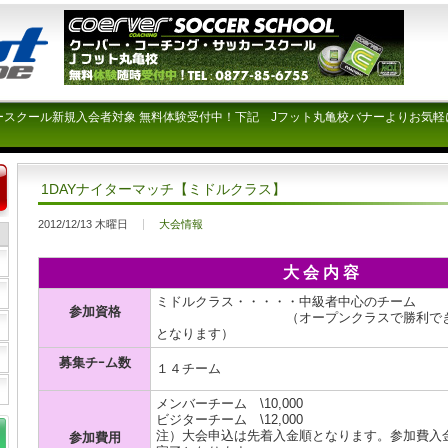
ースクール新規入会者対象 無料体験受付中！下記 Jフット丸亀校バナーよりお気軽
1DAYナイターマッチ【ミドルクラス】
2012/12/13 木曜日
大会情報
大 会 内 容
ミドルクラス・・・・・中級者中心のチーム
参加資格
（オープンクラスで勝利できない
となります）
募集チｰム数
１４チーム
メンバーチーム \10,000
ビジターチーム \12,000
注）大会申込は先着入金順となります。参加費入
参加費用