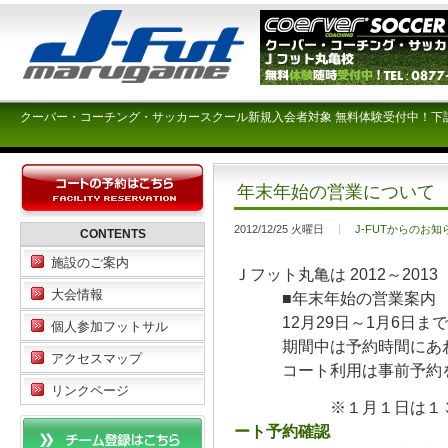
クーバー・コーチング・サッカースクール新規入会者対象 無料体験受付中！下
年末年始の営業について
2012/12/25 火曜日
J-FUTからのお知
CONTENTS
施設のご案内
Ｊフット丸亀は 2012～20
大会情報
■年末年始の営業案内
12月29日～1月6日まで
個人参加フットサル
期間中は予約時間にあわせ
アクセスマップ
コート利用は事前予約を
リンクページ
※１月１日は１３：
ート予約確認