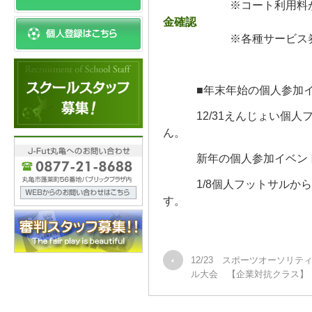
※コート利用料
金確認
※各種サービス券は期
■年末年始の個人参加イ
12/31えんじょい個人フ
ん。
新年の個人参加イベントは
1/8個人フットサルから
す。
12/23 スポーツオーソリテ
ル大会 【企業対抗クラス】