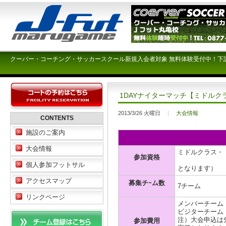
クーバー・コーチング・サッカースクール新規入会者対象 無料体験受付中！下
1DAYナイターマッチ【ミドルク
2013/3/26 火曜日
大会情報
CONTENTS
施設のご案内
大会情報
ミドルクラス・
参加資格
（オープン
個人参加フットサル
となります）
アクセスマップ
募集チｰム数
7チーム
リンクページ
メンバーチーム ￥
ビジターチーム ￥
注）大会申込は
参加費用