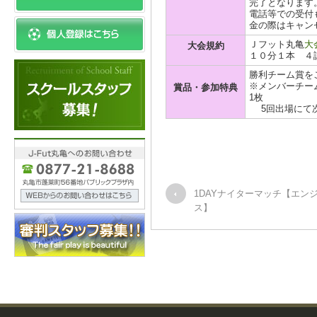
完了となります
電話等での受付
金の際はキャン
Ｊフット丸亀
大
大会規約
１０分１本 ４
勝利チーム賞を
※メンバーチーム
賞品・参加特典
1枚
5回出場にて次
1DAYナイターマッチ【エン
ス】