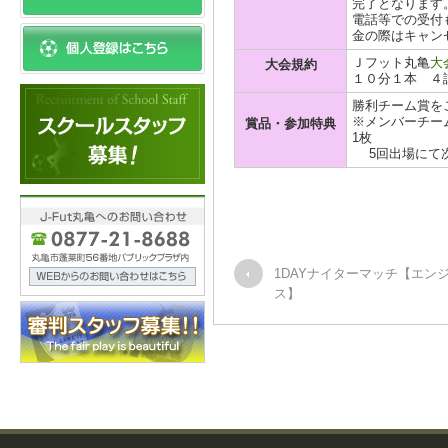
完了となります
電話等での受付
金の際はキャン
Ｊフット丸亀
大
大会規約
１０分１本 ４
勝利チーム賞を
※メンバーチーム
賞品・参加特典
1枚
5回出場にて次
1DAYナイターマッチ【エン
ス】