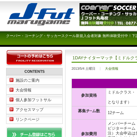
クーバー・コーチング・サッカースクール新規入会者対象 無料体験受付中！下
1DAYナイターマッチ【ミドルク
2013/5/4 土曜日
大会情報
CONTENTS
施設のご案内
大会情報
ミドルクラス・
参加資格
（オープン
個人参加フットサル
となります）
アクセスマップ
募集チｰム数
12チーム
リンクページ
メンバーチーム ￥
ビジターチーム ￥
注）大会申込は
参加費用