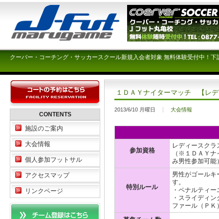
クーバー・コーチング・サッカースクール新規入会者対象 無料体験受付中！下
１ＤＡＹナイターマッチ 【レデ
2013/6/10 月曜日
大会情報
CONTENTS
施設のご案内
大会情報
レディースクラ
参加資格
（※１ＤＡＹナ
個人参加フットサル
み男性参加可能
男性がゴールキ
アクセスマップ
す。
特別ルール
・ペナルティー
リンクページ
・スライディン
ファール（ＰＫ