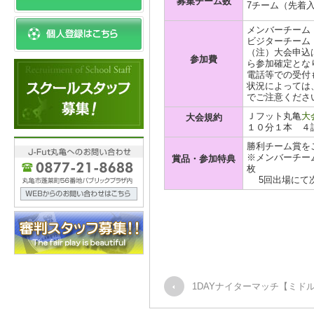
募集チーム数
7チーム（先着
メンバーチーム \
ビジターチーム \
（注）大会申込
参加費
ら参加確定とな
電話等での受付
状況によっては
でご注意くださ
Ｊフット丸亀
大
大会規約
１０分１本 ４
勝利チーム賞を
※メンバーチーム
賞品・参加特典
枚
5回出場にて次
1DAYナイターマッチ【ミド