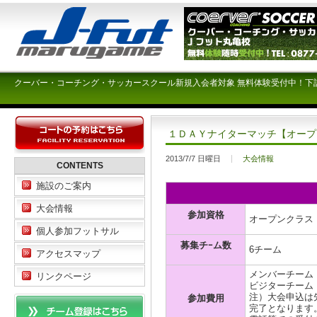
クーバー・コーチング・サッカースクール新規入会者対象 無料体験受付中！下
１ＤＡＹナイターマッチ【オープ
2013/7/7 日曜日
大会情報
CONTENTS
施設のご案内
大会情報
参加資格
オープンクラス
個人参加フットサル
募集チｰム数
6チーム
アクセスマップ
メンバーチーム \
リンクページ
ビジターチーム \
注）大会申込は
参加費用
完了となります