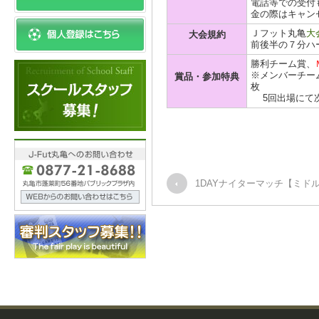
電話等での受付
金の際はキャン
Ｊフット丸亀
大
大会規約
前後半の７分ハ
勝利チーム賞、
※メンバーチーム
賞品・参加特典
枚
5回出場にて次
1DAYナイターマッチ【ミド