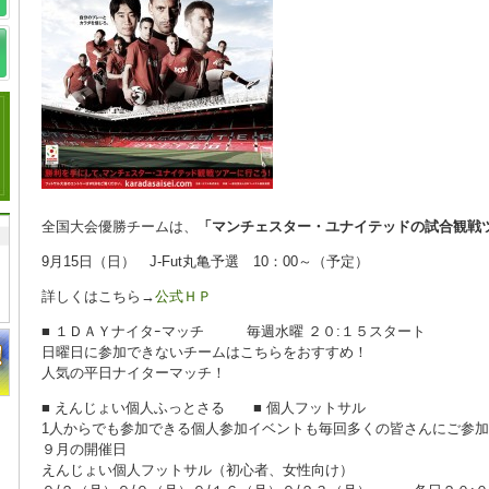
全国大会優勝チームは、
「マンチェスター・ユナイテッドの試合観戦
9月15日（日） J-Fut丸亀予選 10：00～（予定）
詳しくはこちら→
公式ＨＰ
■ １ＤＡＹナイタｰマッチ 毎週水曜 ２０:１５スタート
日曜日に参加できないチームはこちらをおすすめ！
人気の平日ナイターマッチ！
■ えんじょい個人ふっとさる ■ 個人フットサル
1人からでも参加できる個人参加イベントも毎回多くの皆さんにご参
９月の開催日
えんじょい個人フットサル（初心者、女性向け）