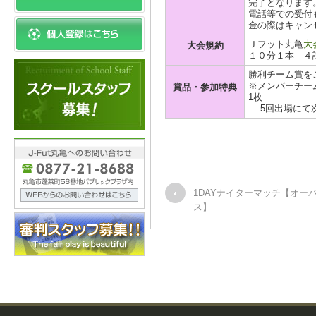
完了となります
電話等での受付
金の際はキャン
Ｊフット丸亀
大
大会規約
１０分１本 ４
勝利チーム賞を
※メンバーチーム
賞品・参加特典
1枚
5回出場にて次
1DAYナイターマッチ【オーバ
ス】