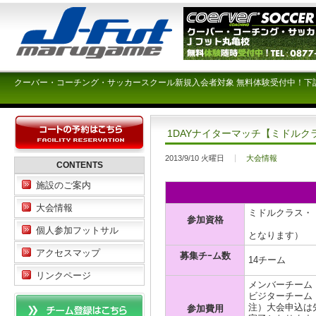
クーバー・コーチング・サッカースクール新規入会者対象 無料体験受付中！下
1DAYナイターマッチ【ミドルク
2013/9/10 火曜日
大会情報
CONTENTS
施設のご案内
大会情報
ミドルクラス・
参加資格
（オープン
個人参加フットサル
となります）
アクセスマップ
募集チｰム数
14チーム
リンクページ
メンバーチーム ￥
ビジターチーム ￥
注）大会申込は
参加費用