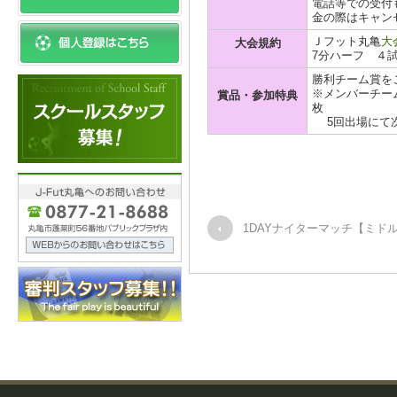
電話等での受付
金の際はキャン
Ｊフット丸亀
大
大会規約
7分ハーフ ４
勝利チーム賞を
※メンバーチーム
賞品・参加特典
枚
5回出場にて次
1DAYナイターマッチ【ミド