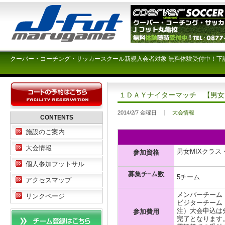
クーバー・コーチング・サッカースクール新規入会者対象 無料体験受付中！下
１ＤＡＹナイターマッチ 【男女
2014/2/7 金曜日
大会情報
CONTENTS
施設のご案内
大会情報
男女MIXクラ
参加資格
女性
個人参加フットサル
募集チｰム数
5チーム
アクセスマップ
メンバーチーム \
リンクページ
ビジターチーム \
注）大会申込は
参加費用
完了となります