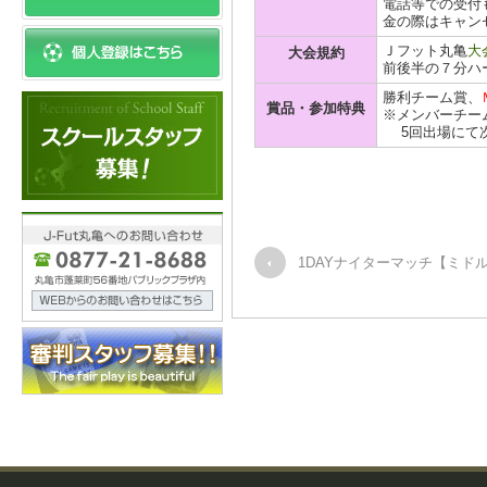
電話等での受付
金の際はキャン
Ｊフット丸亀
大
大会規約
前後半の７分ハ
勝利チーム賞、
賞品・参加特典
※メンバーチー
5回出場にて次
1DAYナイターマッチ【ミド