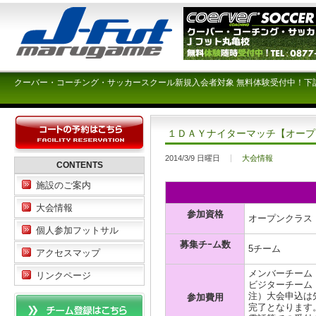
クーバー・コーチング・サッカースクール新規入会者対象 無料体験受付中！下
１ＤＡＹナイターマッチ【オープ
2014/3/9 日曜日
大会情報
CONTENTS
施設のご案内
大会情報
参加資格
オープンクラス
個人参加フットサル
募集チｰム数
5チーム
アクセスマップ
メンバーチーム \1
リンクページ
ビジターチーム \1
注）大会申込は
参加費用
完了となります