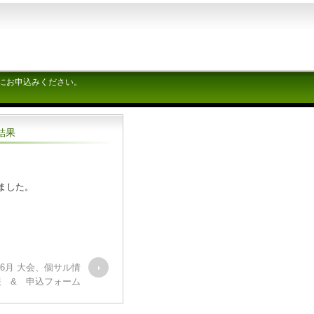
にお申込みください。
結果
れました。
年6月 大会、個サル情
報 & 申込フォーム