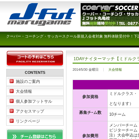
クーバー・コーチング・サッカースクール新規入会者対象 無料体験受付中！下
1DAYナイターマッチ【ミドルク
2014/5/30 金曜日
大会情報
CONTENTS
施設のご案内
大会情報
ミドルクラス・
参加資格
（オープン
個人参加フットサル
となります）
アクセスマップ
募集チｰム数
10チーム
リンクページ
メンバーチーム ￥
ビジターチーム ￥
注）大会申込は
参加費用