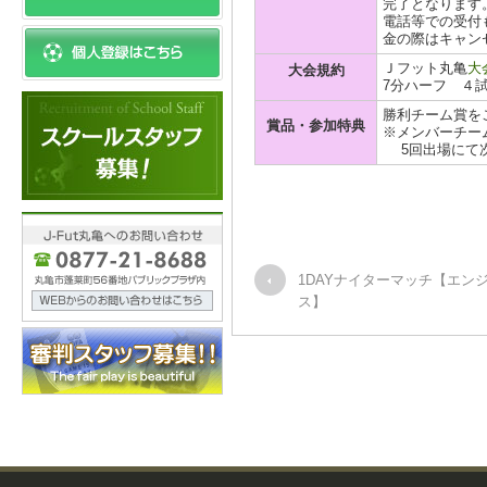
完了となります
電話等での受付
金の際はキャン
Ｊフット丸亀
大
大会規約
7分ハーフ ４
勝利チーム賞を
賞品・参加特典
※メンバーチー
5回出場にて次
1DAYナイターマッチ【エン
ス】