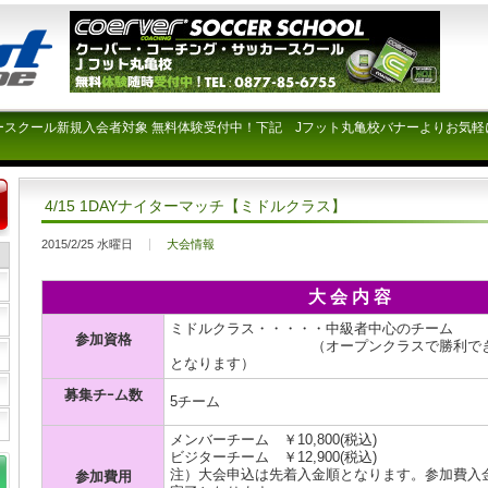
ースクール新規入会者対象 無料体験受付中！下記 Jフット丸亀校バナーよりお気軽
4/15 1DAYナイターマッチ【ミドルクラス】
2015/2/25 水曜日
大会情報
大 会 内 容
ミドルクラス・・・・・中級者中心のチーム
参加資格
（オープンクラスで勝利できない
となります）
募集チｰム数
5チーム
メンバーチーム ￥10,800(税込)
ビジターチーム ￥12,900(税込)
注）大会申込は先着入金順となります。参加費入
参加費用