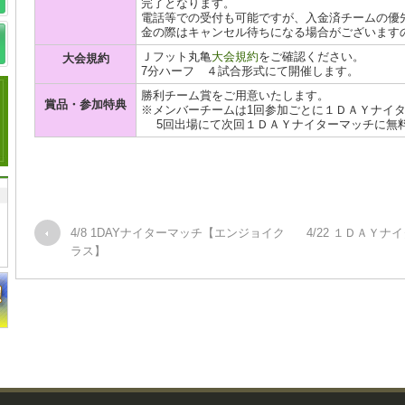
完了となります。
電話等での受付も可能ですが、入金済チームの優
金の際はキャンセル待ちになる場合がございます
Ｊフット丸亀
大会規約
をご確認ください。
大会規約
7分ハーフ ４試合形式にて開催します。
勝利チーム賞をご用意いたします。
賞品・参加特典
※メンバーチームは1回参加ごとに１ＤＡＹナイタ
5回出場にて次回１ＤＡＹナイターマッチに無
4/8 1DAYナイターマッチ【エンジョイク
4/22 １ＤＡＹ
ラス】