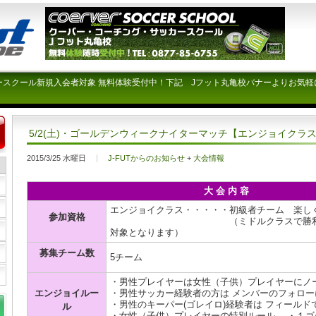
ースクール新規入会者対象 無料体験受付中！下記 Jフット丸亀校バナーよりお気軽
5/2(土)・ゴールデンウィークナイターマッチ【エンジョイクラ
2015/3/25 水曜日
J-FUTからのお知らせ
+
大会情報
大 会 内 容
エンジョイクラス・・・・・初級者チーム 楽し
参加資格
（ミドルクラスで勝利できな
対象となります）
募集チーム数
5チーム
・男性プレイヤーは女性（子供）プレイヤーにノ
エンジョイルー
・男性サッカー経験者の方は メンバーのフォロ
・男性のキーパー(ゴレイロ)経験者は フィールド
ル
・女性（子供）プレイヤーの特別ルール ・１ゴ