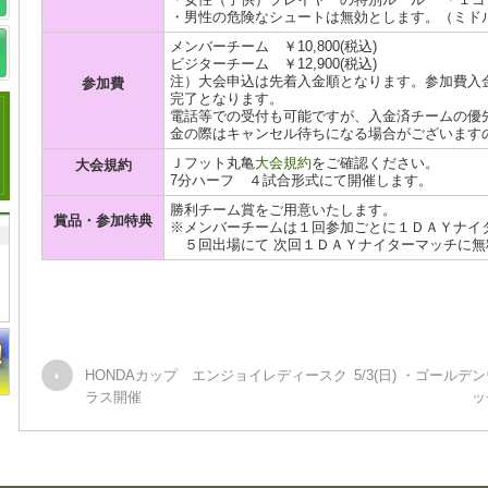
・男性の危険なシュートは無効とします。（ミド
メンバーチーム ￥10,800(税込)
ビジターチーム ￥12,900(税込)
注）大会申込は先着入金順となります。参加費入
参加費
完了となります。
電話等での受付も可能ですが、入金済チームの優
金の際はキャンセル待ちになる場合がございます
Ｊフット丸亀
大会規約
をご確認ください。
大会規約
7分ハーフ ４試合形式にて開催します。
勝利チーム賞をご用意いたします。
賞品・参加特典
※メンバーチームは１回参加ごとに１ＤＡＹナイ
５回出場にて 次回１ＤＡＹナイターマッチに無
HONDAカップ エンジョイレディースク
5/3(日) ・ゴール
ラス開催
ッ