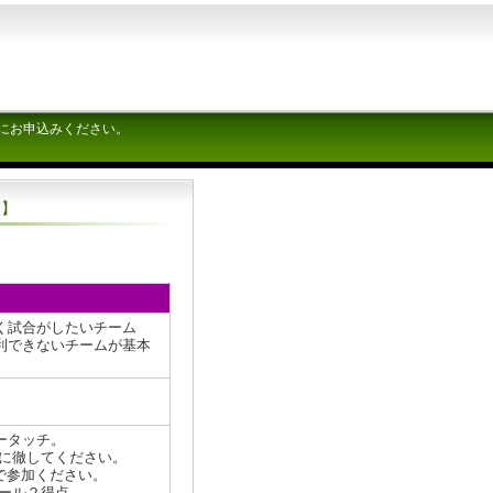
にお申込みください。
ス】
く試合がしたいチーム
いチームが基本
ータッチ。
ーに徹してください。
で参加ください。
ール２得点