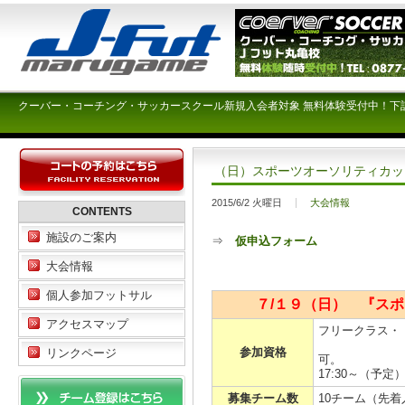
クーバー・コーチング・サッカースクール新規入会者対象 無料体験受付中！下
（日）スポーツオーソリティカッ
2015/6/2 火曜日
大会情報
CONTENTS
施設のご案内
⇒
仮申込フォーム
大会情報
個人参加フットサル
７/１９（日） 『ス
アクセスマップ
フリークラス・
女性だけ
参加資格
リンクページ
可
17:30～（
募集チーム数
10チーム（先