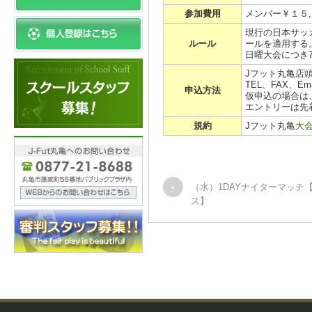
参加費用
メンバー￥１５
現行の日本サッ
ルール
ールを適用する
日曜大会につき
Jフット丸亀店
TEL、FAX、E
申込方法
仮申込の場合は
エントリーは先
規約
Jフット丸亀
大
（水）1DAYナイターマッチ
ス】