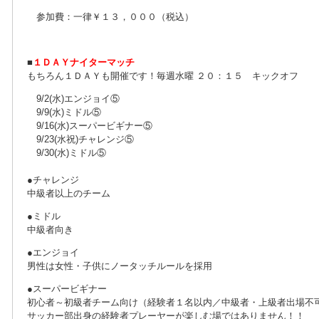
参加費：一律￥１３，０００（税込）
■
１ＤＡＹナイターマッチ
もちろん１ＤＡＹも開催です！毎週水曜 ２０：１５ キックオフ
9/2(水)エンジョイ⑤
9/9(水)ミドル⑤
9/16(水)スーパービギナー⑤
9/23(水祝)チャレンジ⑤
9/30(水)ミドル⑤
●チャレンジ
中級者以上のチーム
●ミドル
中級者向き
●エンジョイ
男性は女性・子供にノータッチルールを採用
●スーパービギナー
初心者～初級者チーム向け（経験者１名以内／中級者・上級者出場不
サッカー部出身の経験者プレーヤーが楽しむ場ではありません！！