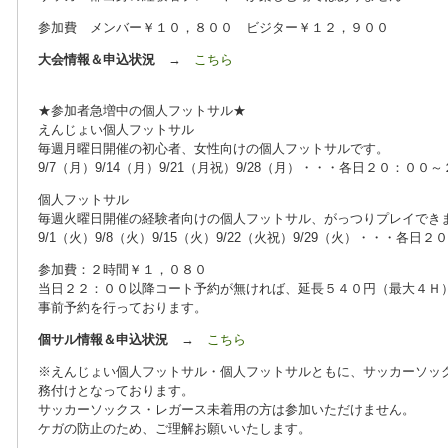
参加費 メンバー￥１０，８００ ビジター￥１２，９００
大会情報＆申込状況
→
こちら
★参加者急増中の個人フットサル★
えんじょい個人フットサル
毎週月曜日開催の初心者、女性向けの個人フットサルです。
9/7（月）9/14（月）9/21（月祝）9/28（月）・・・各日２０：００
個人フットサル
毎週火曜日開催の経験者向けの個人フットサル、がっつりプレイでき
9/1（火）9/8（火）9/15（火）9/22（火祝）9/29（火）・・・各
参加費：２時間￥１，０８０
当日２２：００以降コート予約が無ければ、延長５４０円（最大４Ｈ
事前予約を行っております。
個サル情報＆申込状況
→
こちら
※えんじょい個人フットサル・個人フットサルともに、サッカーソッ
務付けとなっております。
サッカーソックス・レガース未着用の方は参加いただけません。
ケガの防止のため、ご理解お願いいたします。