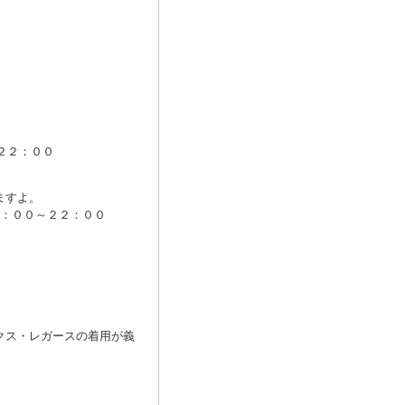
～２２：００
ますよ。
日２０：００～２２：００
）
クス・レガースの着用が義