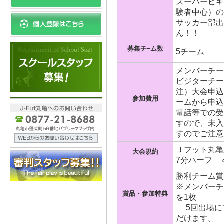
スーパービギ
験者中心）の
サッカー部出
ん！！
募集チｰム数
5チーム
メンバーチーム
ビジターチーム
注）大会申込
参加費用
ームから申込
電話等での受
すので、未入
すのでご注意
Ｊフット丸亀
大会規約
7分ハーフ 
勝利チーム賞
※メンバーチ
賞品・参加特典
を1枚
5回出場に
だけます。