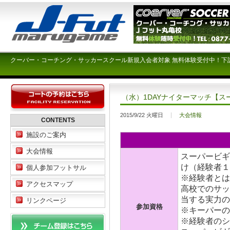
クーバー・コーチング・サッカースクール新規入会者対象 無料体験受付中！下
（水）1DAYナイターマッチ【
2015/9/22 火曜日
大会情報
CONTENTS
施設のご案内
大会情報
スーパービギ
け（経験者１
個人参加フットサル
※経験者とは
アクセスマップ
高校でのサッ
当する実力の
リンクページ
参加資格
※キーパーの
※経験者のシ