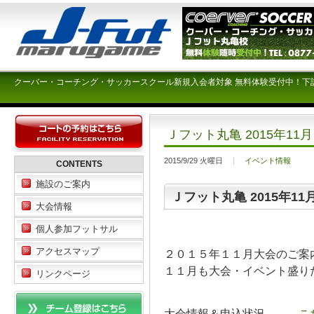
クーバー・コーチング・サッカースクール新規入会者対象 無料体験受付中！下
Ｊフット丸亀 2015年1
2015/9/29 火曜日
イベント情報
CONTENTS
施設のご案内
Ｊフット丸亀 2015年11
大会情報
個人参加フットサル
アクセスマップ
２０１５年１１月大会のご案
１１月も大会・イベント盛り
リンクページ
大会情報＆申込状況 →
こ