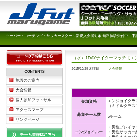
クーバー・コーチング・サッカースクール新規入会者対象 無料体験受付中！下
（水）1DAYナイターマッチ【エ
2015/10/29 木曜日
大会情報
CONTENTS
施設のご案内
大会情報
個人参加フットサル
エンジョイクラ
参加資格
（ミドルクラス
アクセスマップ
募集チーム数
5チーム
リンクページ
・男性プレイヤ
エンジョイルー
・男性サッカー
・男性のキーパ