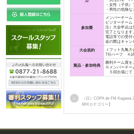
ル
・女性（子供）
・男性の危険な
メンバーチーム ￥
ビジターチーム ￥
注）大会申込は
参加費
完了となります
電話等での受付
金の際はキャン
Ｊフット丸亀
大
大会規約
7分ハーフ ４
勝利チーム賞を
賞品・参加特典
※メンバーチー
５回出場にて 
（日）COPA de FM Kagawa
MIXカテゴリー】