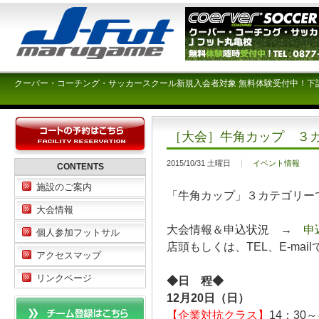
クーバー・コーチング・サッカースクール新規入会者対象 無料体験受付中！下
［大会］牛角カップ ３
2015/10/31 土曜日
イベント情報
CONTENTS
施設のご案内
「牛角カップ」３カテゴリー
大会情報
大会情報＆申込状況 →
申
個人参加フットサル
店頭もしくは、TEL、E-ma
アクセスマップ
リンクページ
◆日 程◆
12月20日（日）
【企業対抗クラス】
14：30