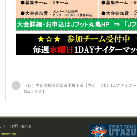
（日）中四国施設連盟選手権予選【男女
（水）1DAYナイタ
Mixクラス】
リシー
|
お問い合わせ