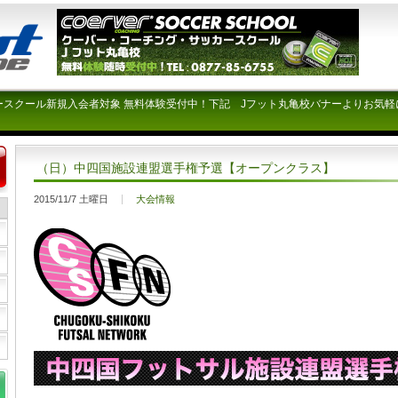
ースクール新規入会者対象 無料体験受付中！下記 Jフット丸亀校バナーよりお気軽
（日）中四国施設連盟選手権予選【オープンクラス】
2015/11/7 土曜日
大会情報