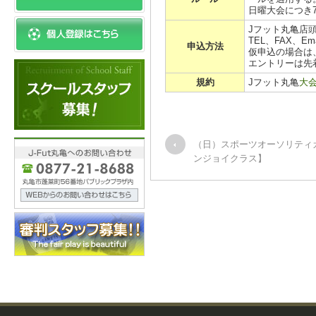
日曜大会につき
Jフット丸亀店
TEL、FAX、E
申込方法
仮申込の場合は
エントリーは先
規約
Jフット丸亀
大
（日）スポーツオーソリティ
ンジョイクラス】