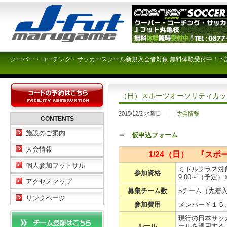
クーバー・コーチング・サッカースクール新規入会者対象 無料体験受付中！下
（日）スポーツオーソリティカッ
2015/12/2 水曜日
大会情報
CONTENTS
施設のご案内
⇒
仮申込フォーム
大会情報
1/24（日） 『ス
個人参加フットサル
ミドルクラス対
参加資格
9:00～（予定
アクセスマップ
募集チーム数
5チーム（先着
リンクページ
参加費用
メンバー￥１５,
現行の日本サッ
ルール
ールを適用する