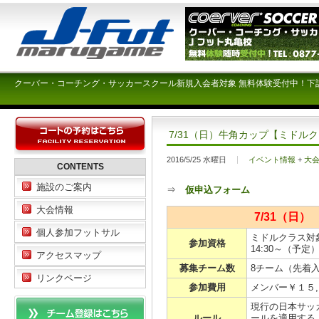
クーバー・コーチング・サッカースクール新規入会者対象 無料体験受付中！下
7/31（日）牛角カップ【ミドル
2016/5/25 水曜日
イベント情報
+
大
CONTENTS
施設のご案内
⇒
仮申込フォーム
大会情報
7/31（日
個人参加フットサル
ミドルクラス対
参加資格
14:30～（予
アクセスマップ
募集チーム数
8チーム（先着
リンクページ
参加費用
メンバー￥１５,
現行の日本サッ
ルール
ールを適用する