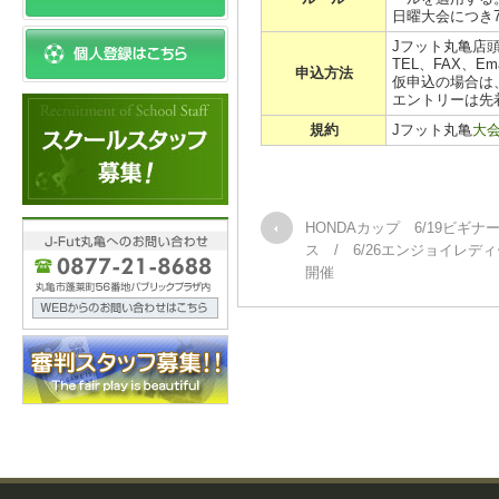
日曜大会につき
Jフット丸亀店
TEL、FAX、E
申込方法
仮申込の場合は
エントリーは先
規約
Jフット丸亀
大
HONDAカップ 6/19ビギナ
ス / 6/26エンジョイレデ
開催