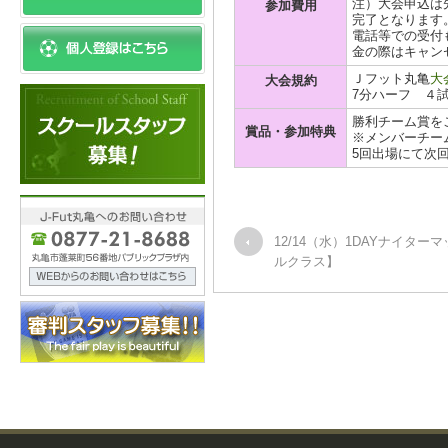
注）大会申込は
参加費用
完了となります
電話等での受付
金の際はキャン
Ｊフット丸亀
大
大会規約
7分ハーフ ４
勝利チーム賞を
賞品・参加特典
※メンバーチー
5回出場にて次
12/14（水）1DAYナイター
ルクラス】