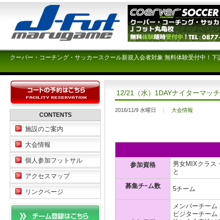
クーバー・コーチング・サッカースクール新規入会者対象 無料体験受付中！下
12/21（水）1DAYナイターマッ
2016/11/9 水曜日
大会情報
CONTENTS
施設のご案内
大会情報
個人参加フットサル
男女MIXクラ
参加資格
と
アクセスマップ
募集チｰム数
5チーム
リンクページ
メンバーチーム ￥
ビジターチーム ￥