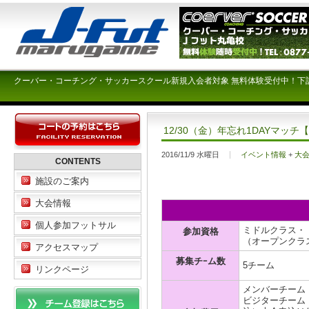
クーバー・コーチング・サッカースクール新規入会者対象 無料体験受付中！下
12/30（金）年忘れ1DAYマッ
2016/11/9 水曜日
イベント情報
+
大
CONTENTS
施設のご案内
大会情報
個人参加フットサル
ミドルクラス・
参加資格
（オープンクラ
アクセスマップ
募集チｰム数
5チーム
リンクページ
メンバーチーム ￥
ビジターチーム ￥