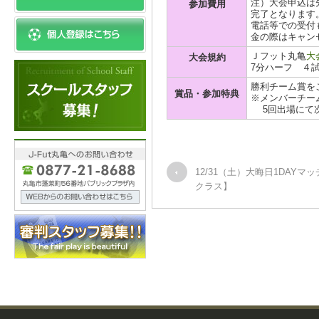
注）大会申込は
参加費用
完了となります
電話等での受付
金の際はキャン
Ｊフット丸亀
大
大会規約
7分ハーフ ４
勝利チーム賞を
賞品・参加特典
※メンバーチー
5回出場にて次
12/31（土）大晦日1DAYマ
クラス】