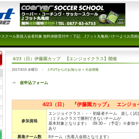
ースクール新規入会者対象 無料体験受付中！下記 Jフット丸亀校バナーよりお気軽
4/23（日）伊藤園カップ 【エンジョイクラス】開催
2017/3/15 水曜日
J-FUTからのお知らせ
+
大会情報
⇒
仮申込フォーム
4/23（日） 『伊藤園カップ』 エンジョ
エンジョイクラス・・・初級者チーム 楽しく試
（ミドルクラスで勝利できないチームが
参加資格
基本対象となります） 09:30～（予定）※参加
あり
募集チーム数
8チーム（先着入金順となります）