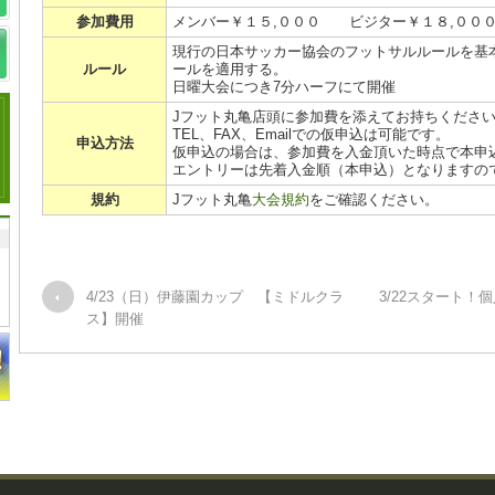
参加費用
メンバー￥１５,０００ ビジター￥１８,００
現行の日本サッカー協会のフットサルルールを基
ルール
ールを適用する。
日曜大会につき7分ハーフにて開催
Jフット丸亀店頭に参加費を添えてお持ちくださ
TEL、FAX、Emailでの仮申込は可能です。
申込方法
仮申込の場合は、参加費を入金頂いた時点で本申
エントリーは先着入金順（本申込）となりますの
規約
Jフット丸亀
大会規約
をご確認ください。
4/23（日）伊藤園カップ 【ミドルクラ
3/22スタート
ス】開催