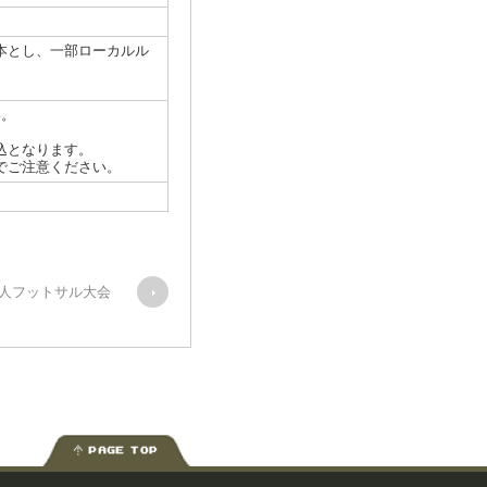
０
本とし、一部ローカルル
い。
込となります。
でご注意ください。
！個人フットサル大会