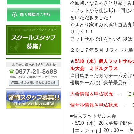
今回初となるやきとり家すみ
Ｊフットから徒歩1分！同じ
をいただきました！
やきとり家すみれ浜街道店丸
ります！！
フットサルで汗をかいた後は、す
２０１７年５月 Ｊフット丸
★
5/10（水）個人フットサル
ル大会 ミドルクラス
当日集まった方でチーム分け
優勝チームには豪華景品が！
大会情報＆申込状況
→
こ
個サル情報＆申込状況
→
■個人フットサル大会
・5/10（水）20人募集で開
【エンジョイ】20：30～ 