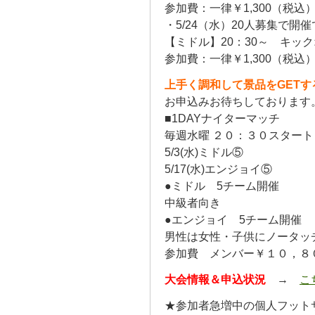
参加費：一律￥1,300（税込
・5/24（水）20人募集で開
【ミドル】20：30～ キッ
参加費：一律￥1,300（税込
上手く調和して景品をGET
お申込みお待ちしております
■1DAYナイターマッチ
毎週水曜 ２０：３０スタート
5/3(水)ミドル⑤
5/17(水)エンジョイ⑤
●ミドル 5チーム開催
中級者向き
●エンジョイ 5チーム開催
男性は女性・子供にノータッ
参加費 メンバー￥１０，８
大会情報＆申込状況
→
こ
★参加者急増中の個人フット