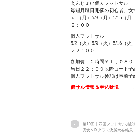
えんじょい個人フットサル
毎週月曜日開催の初心者、女
5/1（月）5/8（月）5/15（
２：００
個人フットサル
5/2（火）5/9（火）5/16（
２２：００
参加費：２時間￥１，０８０
当日２２：００以降コート予
個人フットサル参加は事前予
個サル情報＆申込状況
→
第10回中四国フットサル施設
男女MIXクラス決勝大会結果