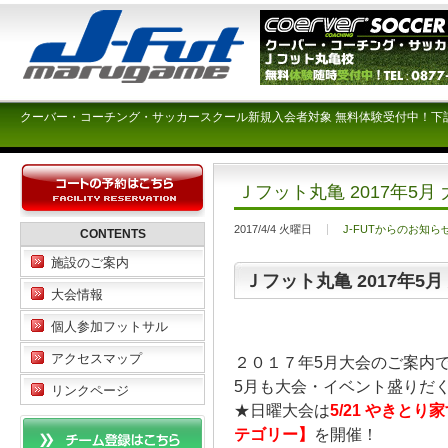
クーバー・コーチング・サッカースクール新規入会者対象 無料体験受付中！下
Ｊフット丸亀 2017年5
2017/4/4 火曜日
J-FUTからのお知ら
CONTENTS
施設のご案内
Ｊフット丸亀 2017年5
大会情報
個人参加フットサル
アクセスマップ
２０１７年5月大会のご案内
5月も大会・イベント盛りだ
リンクページ
★日曜大会は
5/21 やきと
テゴリー】
を開催！