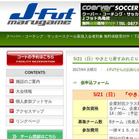
クーバー・コーチング・サッカースクール新規入会者対象 無料体験受付中！下
5/21（日）やきとり家すみれＣ
2017/4/4 火曜日
J-FUTからのお知ら
CONTENTS
施設のご案内
⇒
仮申込フォーム
大会情報
5/21（日） 『
個人参加フットサル
企業対抗クラス
参加資格
るチーム。企業
アクセスマップ
14；00～（
リンクページ
募集チーム数
8チーム（先着
参加費用
一律￥１５,００
現行の日本サッ