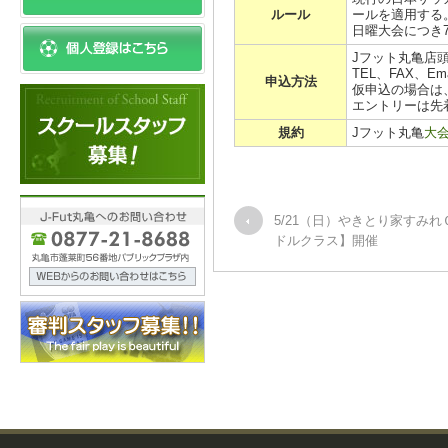
ルール
ールを適用する
日曜大会につき
Jフット丸亀店
TEL、FAX、E
申込方法
仮申込の場合は
エントリーは先
規約
Jフット丸亀
大
5/21（日）やきとり家すみ
ドルクラス】開催