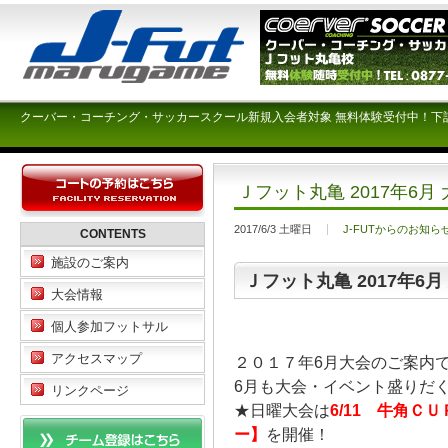
クーバー・コーチング・サッカースクール新規入会者対象 無料体験受付中！下
Ｊフット丸亀 2017年6
2017/6/3 土曜日
J-FUTからのお知ら
CONTENTS
施設のご案内
Ｊフット丸亀 2017年6
大会情報
個人参加フットサル
アクセスマップ
２０１７年6月大会のご案内
6月も大会・イベント盛りだ
リンクページ
★日曜大会は
6/11 牛角
ー】
を開催！