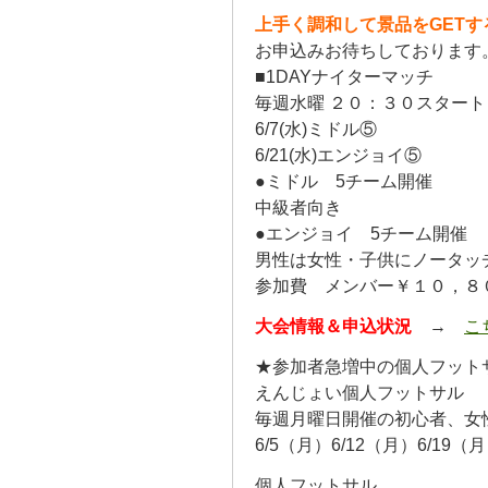
上手く調和して景品をGET
お申込みお待ちしております
■1DAYナイターマッチ
毎週水曜 ２０：３０スタート
6/7(水)ミドル⑤
6/21(水)エンジョイ⑤
●ミドル 5チーム開催
中級者向き
●エンジョイ 5チーム開催
男性は女性・子供にノータッ
参加費 メンバー￥１０，８
大会情報＆申込状況
→
こ
★参加者急増中の個人フット
えんじょい個人フットサル
毎週月曜日開催の初心者、女
6/5（月）6/12（月）6/1
個人フットサル