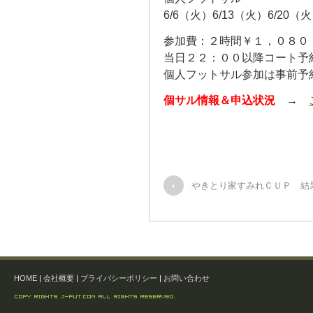
6/6（火）6/13（火）6/2
参加費：２時間￥１，０８０
当日２２：００以降コート予
個人フットサル参加は事前予
個サル情報＆申込状況
→
やきとり家すみれＣＵＰ 結
HOME
|
会社概要
|
プライバシーポリシー
|
お問い合わせ