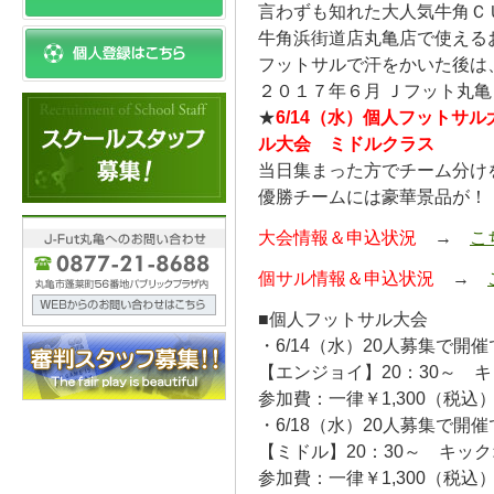
言わずも知れた大人気牛角Ｃ
牛角浜街道店丸亀店で使える
フットサルで汗をかいた後は
２０１７年６月 Ｊフット丸
★
6/14（水）個人フットサル
ル大会 ミドルクラス
当日集まった方でチーム分け
優勝チームには豪華景品が！
大会情報＆申込状況
→
こ
個サル情報＆申込状況
→
■個人フットサル大会
・6/14（水）20人募集で開
【エンジョイ】20：30～ 
参加費：一律￥1,300（税込
・6/18（水）20人募集で開
【ミドル】20：30～ キッ
参加費：一律￥1,300（税込