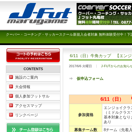
クーバー・コーチング・サッカースクール新規入会者対象 無料体験受付中！下
6/11（日）牛角カップ 【エン
2017/6/6 火曜日
J-FUTからのお知ら
CONTENTS
施設のご案内
⇒
仮申込フォーム
大会情報
個人参加フットサル
6/11（日）
アクセスマップ
エンジョイクラ
（ミドルクラス
参加資格
リンクページ
基本対象となり
あり
募集チーム数
8チーム（先着