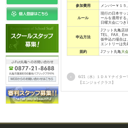
参加費用
メンバー￥１５
現行の日本サッ
ルール
ールを適用する
日曜大会につき
Jフット丸亀店
TEL、FAX、E
申込方法
仮申込の場合は
エントリーは先
規約
Jフット丸亀
大
6/21（水）１ＤＡＹナイタ
【エンジョイクラス】