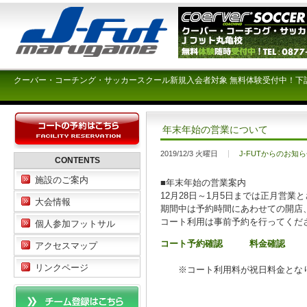
クーバー・コーチング・サッカースクール新規入会者対象 無料体験受付中！下
年末年始の営業について
2019/12/3 火曜日
J-FUTからのお知
CONTENTS
施設のご案内
■年末年始の営業案内
12月28日～1月5日までは正月営業
大会情報
期間中は予約時間にあわせての開店
コート利用は事前予約を行ってくだ
個人参加フットサル
コート予約確認
料金確認
アクセスマップ
リンクページ
※コート利用料が祝日料金とな